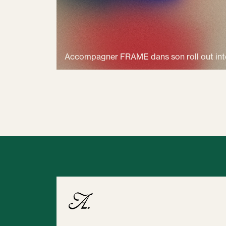
Accompagner FRAME dans son roll out int