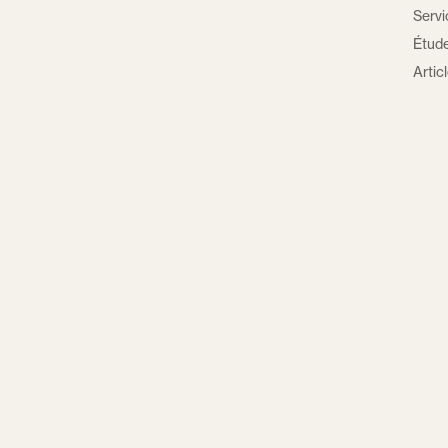
Servi
Étud
Artic
Shopi
Partn