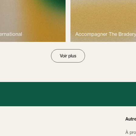
ernational
Accompagner The Bradery 
Voir plus
Autr
À pr