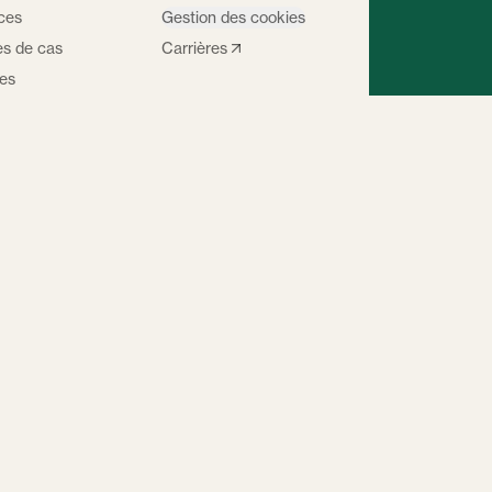
ces
Gestion des cookies
es de cas
Carrières
les
fy Premier
er
X (Twitter)
LinkedIn